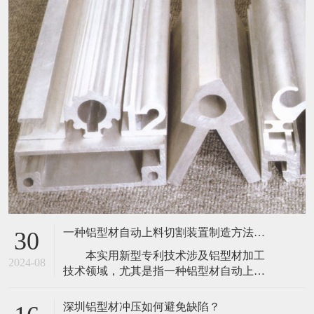
一种铝型材自动上料切割装置制造方法及图纸
30
本实用新型专利技术涉及铝型材加工
2024-08
技术领域，尤其是指一种铝型材自动上料
切割装置，包括机台、上料箱、推动气
缸、传动带、驱动电机和切割机构，所述
深圳铝型材冲压如何避免缺陷？
16
切割机构包括切割刀、支架和驱动器，所
​ 铝型材是人们生活当中不可缺少的一
述支架上设置有外壳，所述切割机构安装
2020-10
种材料，在很多的工厂车间当中，在人们
于所述外壳内，所述外壳下端设置有进出
的家庭设备当中，工业铝型材都占据着非
口，所述切割机构下方设置有吸尘机构，
常重要的地位。而工业铝型材是一种质地
所述吸尘机构安
东莞铝型材有哪些处理的？
16
较软的材料，所以在冲压生产的时候就会
​东莞铝型材有哪些处理的？
很容易出现被损伤的现象，那么深圳铝型
2020-10
1、阳极氧化铝材 2、电泳
材冲压如何避免缺陷？以下几点：
&nbs
东莞铝型材选购注意事项？
16