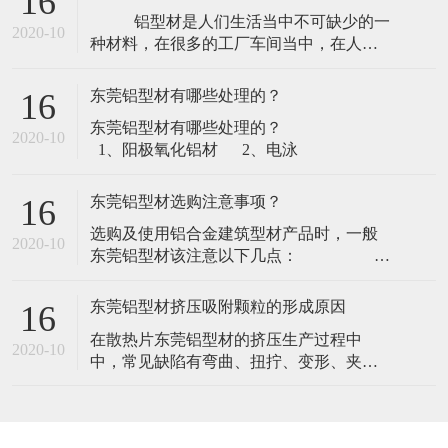
​选购及使用铝合金建筑型材产品时，一般
2020-10
东莞铝型材该注意以下几点：
1、查看产品出厂合格证，注意出厂日
期、规格
东莞铝型材挤压吸附颗粒的形成原因
16
​在散热片东莞铝型材的挤压生产过程中
2020-10
中，常见缺陷有弯曲、扭拧、变形、夹渣
等。而“吸附颗粒”的缺陷，不认真观察或接
触较难发现。其危害是：在电泳、喷涂型
材的生产流程中，很难去除掉，影响型材
的表面美观，造成废品。“吸附颗粒”的形成
在线留言
原因主要有以下几点：