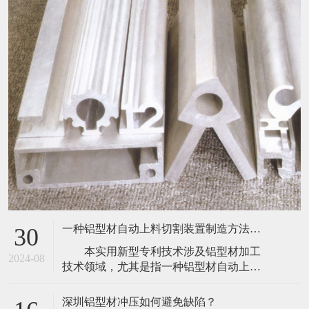
一种铝型材自动上料切割装置制造方法及图纸
30
本实用新型专利技术涉及铝型材加工
2024-08
技术领域，尤其是指一种铝型材自动上料
切割装置，包括机台、上料箱、推动气
缸、传动带、驱动电机和切割机构，所述
深圳铝型材冲压如何避免缺陷？
16
切割机构包括切割刀、支架和驱动器，所
​ 铝型材是人们生活当中不可缺少的一
述支架上设置有外壳，所述切割机构安装
2020-10
种材料，在很多的工厂车间当中，在人们
于所述外壳内，所述外壳下端设置有进出
的家庭设备当中，工业铝型材都占据着非
口，所述切割机构下方设置有吸尘机构，
常重要的地位。而工业铝型材是一种质地
所述吸尘机构安
东莞铝型材有哪些处理的？
16
较软的材料，所以在冲压生产的时候就会
​东莞铝型材有哪些处理的？
很容易出现被损伤的现象，那么深圳铝型
2020-10
1、阳极氧化铝材 2、电泳
材冲压如何避免缺陷？以下几点：
&nbs
东莞铝型材选购注意事项？
16