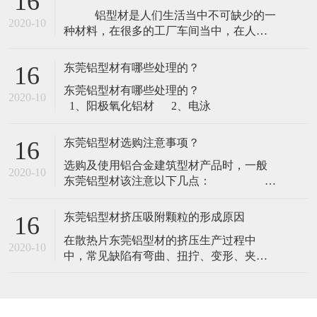
​选购及使用铝合金建筑型材产品时，一般
2020-10
东莞铝型材该注意以下几点：
1、查看产品出厂合格证，注意出厂日
期、规格
东莞铝型材挤压吸附颗粒的形成原因
16
​在散热片东莞铝型材的挤压生产过程中
2020-10
中，常见缺陷有弯曲、扭拧、变形、夹渣
等。而“吸附颗粒”的缺陷，不认真观察或接
触较难发现。其危害是：在电泳、喷涂型
材的生产流程中，很难去除掉，影响型材
的表面美观，造成废品。“吸附颗粒”的形成
在线留言
原因主要有以下几点：