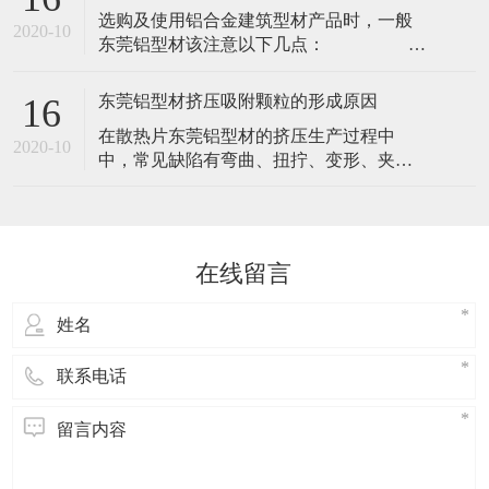
16
切割机构包括切割刀、支架和驱动器，所
​ 铝型材是人们生活当中不可缺少的一
述支架上设置有外壳，所述切割机构安装
2020-10
种材料，在很多的工厂车间当中，在人们
于所述外壳内，所述外壳下端设置有进出
的家庭设备当中，工业铝型材都占据着非
口，所述切割机构下方设置有吸尘机构，
常重要的地位。而工业铝型材是一种质地
所述吸尘机构安
东莞铝型材有哪些处理的？
16
较软的材料，所以在冲压生产的时候就会
​东莞铝型材有哪些处理的？
很容易出现被损伤的现象，那么深圳铝型
2020-10
1、阳极氧化铝材 2、电泳
材冲压如何避免缺陷？以下几点：
&nbs
东莞铝型材选购注意事项？
16
​选购及使用铝合金建筑型材产品时，一般
2020-10
东莞铝型材该注意以下几点：
1、查看产品出厂合格证，注意出厂日
期、规格
东莞铝型材挤压吸附颗粒的形成原因
16
​在散热片东莞铝型材的挤压生产过程中
2020-10
中，常见缺陷有弯曲、扭拧、变形、夹渣
等。而“吸附颗粒”的缺陷，不认真观察或接
触较难发现。其危害是：在电泳、喷涂型
材的生产流程中，很难去除掉，影响型材