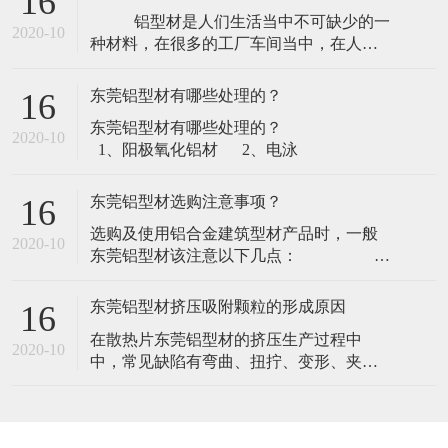
​选购及使用铝合金建筑型材产品时，一般
2020-10
东莞铝型材该注意以下几点：
1、查看产品出厂合格证，注意出厂日
期、规格
东莞铝型材挤压吸附颗粒的形成原因
16
​在散热片东莞铝型材的挤压生产过程中
2020-10
中，常见缺陷有弯曲、扭拧、变形、夹渣
等。而“吸附颗粒”的缺陷，不认真观察或接
触较难发现。其危害是：在电泳、喷涂型
材的生产流程中，很难去除掉，影响型材
的表面美观，造成废品。“吸附颗粒”的形成
在线留言
原因主要有以下几点：