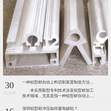
一种铝型材自动上料切割装置制造方法及图纸
30
本实用新型专利技术涉及铝型材加工
2024-08
技术领域，尤其是指一种铝型材自动上料
切割装置，包括机台、上料箱、推动气
缸、传动带、驱动电机和切割机构，所述
深圳铝型材冲压如何避免缺陷？
16
切割机构包括切割刀、支架和驱动器，所
​ 铝型材是人们生活当中不可缺少的一
述支架上设置有外壳，所述切割机构安装
2020-10
种材料，在很多的工厂车间当中，在人们
于所述外壳内，所述外壳下端设置有进出
的家庭设备当中，工业铝型材都占据着非
口，所述切割机构下方设置有吸尘机构，
常重要的地位。而工业铝型材是一种质地
所述吸尘机构安
东莞铝型材有哪些处理的？
16
较软的材料，所以在冲压生产的时候就会
​东莞铝型材有哪些处理的？
很容易出现被损伤的现象，那么深圳铝型
2020-10
1、阳极氧化铝材 2、电泳
材冲压如何避免缺陷？以下几点：
&nbs
东莞铝型材选购注意事项？
16