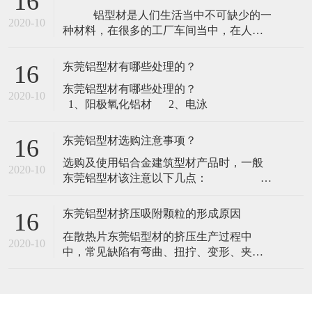
16
切割机构包括切割刀、支架和驱动器，所
​ 铝型材是人们生活当中不可缺少的一
述支架上设置有外壳，所述切割机构安装
2020-10
种材料，在很多的工厂车间当中，在人们
于所述外壳内，所述外壳下端设置有进出
的家庭设备当中，工业铝型材都占据着非
口，所述切割机构下方设置有吸尘机构，
常重要的地位。而工业铝型材是一种质地
所述吸尘机构安
东莞铝型材有哪些处理的？
16
较软的材料，所以在冲压生产的时候就会
​东莞铝型材有哪些处理的？
很容易出现被损伤的现象，那么深圳铝型
2020-10
1、阳极氧化铝材 2、电泳
材冲压如何避免缺陷？以下几点：
&nbs
东莞铝型材选购注意事项？
16
​选购及使用铝合金建筑型材产品时，一般
2020-10
东莞铝型材该注意以下几点：
1、查看产品出厂合格证，注意出厂日
期、规格
东莞铝型材挤压吸附颗粒的形成原因
16
​在散热片东莞铝型材的挤压生产过程中
2020-10
中，常见缺陷有弯曲、扭拧、变形、夹渣
等。而“吸附颗粒”的缺陷，不认真观察或接
触较难发现。其危害是：在电泳、喷涂型
材的生产流程中，很难去除掉，影响型材