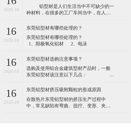
16
切割机构包括切割刀、支架和驱动器，所
​ 铝型材是人们生活当中不可缺少的一
述支架上设置有外壳，所述切割机构安装
2020-10
种材料，在很多的工厂车间当中，在人们
于所述外壳内，所述外壳下端设置有进出
的家庭设备当中，工业铝型材都占据着非
口，所述切割机构下方设置有吸尘机构，
常重要的地位。而工业铝型材是一种质地
所述吸尘机构安
东莞铝型材有哪些处理的？
16
较软的材料，所以在冲压生产的时候就会
​东莞铝型材有哪些处理的？
很容易出现被损伤的现象，那么深圳铝型
2020-10
1、阳极氧化铝材 2、电泳
材冲压如何避免缺陷？以下几点：
&nbs
东莞铝型材选购注意事项？
16
​选购及使用铝合金建筑型材产品时，一般
2020-10
东莞铝型材该注意以下几点：
1、查看产品出厂合格证，注意出厂日
期、规格
东莞铝型材挤压吸附颗粒的形成原因
16
​在散热片东莞铝型材的挤压生产过程中
2020-10
中，常见缺陷有弯曲、扭拧、变形、夹渣
等。而“吸附颗粒”的缺陷，不认真观察或接
触较难发现。其危害是：在电泳、喷涂型
材的生产流程中，很难去除掉，影响型材