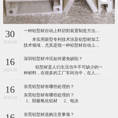
一种铝型材自动上料切割装置制造方法及图纸
30
本实用新型专利技术涉及铝型材加工
2024-08
技术领域，尤其是指一种铝型材自动上料
切割装置，包括机台、上料箱、推动气
缸、传动带、驱动电机和切割机构，所述
深圳铝型材冲压如何避免缺陷？
16
切割机构包括切割刀、支架和驱动器，所
​ 铝型材是人们生活当中不可缺少的一
述支架上设置有外壳，所述切割机构安装
2020-10
种材料，在很多的工厂车间当中，在人们
于所述外壳内，所述外壳下端设置有进出
的家庭设备当中，工业铝型材都占据着非
口，所述切割机构下方设置有吸尘机构，
常重要的地位。而工业铝型材是一种质地
所述吸尘机构安
东莞铝型材有哪些处理的？
16
较软的材料，所以在冲压生产的时候就会
​东莞铝型材有哪些处理的？
很容易出现被损伤的现象，那么深圳铝型
2020-10
1、阳极氧化铝材 2、电泳
材冲压如何避免缺陷？以下几点：
&nbs
东莞铝型材选购注意事项？
16