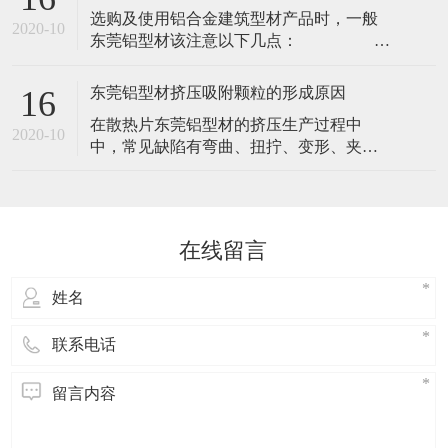
​选购及使用铝合金建筑型材产品时，一般
2020-10
东莞铝型材该注意以下几点：
1、查看产品出厂合格证，注意出厂日
期、规格
东莞铝型材挤压吸附颗粒的形成原因
16
​在散热片东莞铝型材的挤压生产过程中
2020-10
中，常见缺陷有弯曲、扭拧、变形、夹渣
等。而“吸附颗粒”的缺陷，不认真观察或接
触较难发现。其危害是：在电泳、喷涂型
材的生产流程中，很难去除掉，影响型材
的表面美观，造成废品。“吸附颗粒”的形成
在线留言
原因主要有以下几点：